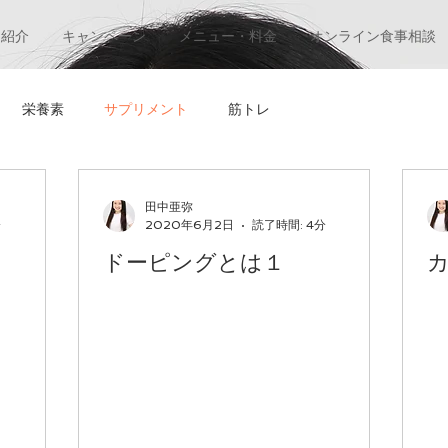
ー紹介
キャンペーン
メニュー・料金
オンライン食事相談
栄養素
サプリメント
筋トレ
田中亜弥
分
2020年6月2日
読了時間: 4分
ドーピングとは１