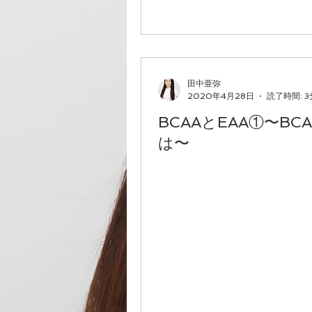
田中亜弥
2020年4月28日
読了時間: 3
BCAAとEAA①〜BC
は〜