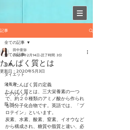
記事
全ての記事
田中亜弥
全ての記事
2020年2月14日
読了時間: 3分
たんぱく質とは
食事
更新日：
2020年5月3日
ダイエット
栄養素
１．たんぱく質の定義
たんぱく質とは、三大栄養素の一つ
サプリメント
で、約２０種類のアミノ酸から作られ
筋トレ
る高分子化合物です。英語では、「プ
ロテイン」といいます。　
炭素、水素、酸素、窒素、イオウなど
から構成され、糖質や脂質と違い、必