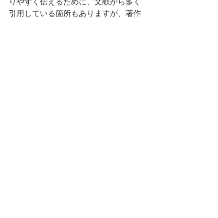
りやすく伝えるために、文献から多く
引用している箇所もありますが、著作
権を侵害する意図はありません。私自
身の知識をまとめる作業の一環でもあ
り、至らない所もあると思いますの
で、より詳しく知りたい方は上記の文
献をぜひご覧ください。
栄養素
すべて表示
最新記事