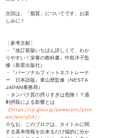
次回は、「脂質」についてです。お楽
しみに！
〔参考文献〕
・『改訂新版いちばん詳しくて、わか
りやすい！栄養の教科書』中島洋子監
修（新星出版社）
・『パーソナルフィットネストレーナ
ー　日本語版』東山暦監修（NESTA 
JAPAN事務局）
・タンパク質の摂りすぎは危険！？過
剰摂取による影響とは
（
https://cp.glico.jp/powerpro/prot
ein/entry04/）
※なお、このブログは、タイトルに関
する基本情報を出来るだけ端的に分か