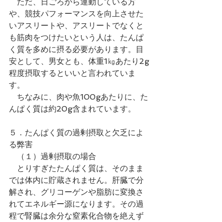
　ただ、日ごろから運動している方
や、競技パフォーマンスを向上させた
いアスリートや、アスリートでなくと
も筋肉をつけたいという人は、たんぱ
く質を多めに摂る必要があります。目
安として、男女とも、体重1㎏あたり2g
程度摂取するといいと言われていま
す。
　ちなみに、肉や魚100gあたりに、た
んぱく質は約20g含まれています。
５．たんぱく質の過剰摂取と欠乏によ
る弊害
　（１）過剰摂取の場合
　とりすぎたたんぱく質は、そのまま
では体内に貯蔵されません。肝臓で分
解され、グリコーゲンや脂肪に変換さ
れてエネルギー源になります。その過
程で腎臓は余分な窒素化合物を絶えず