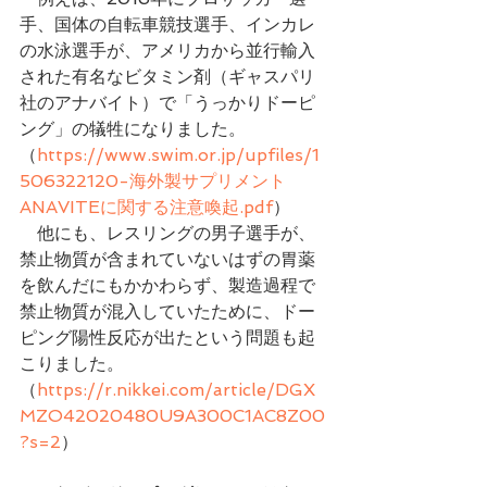
手、国体の自転車競技選手、インカレ
の水泳選手が、アメリカから並行輸入
された有名なビタミン剤（ギャスパリ
社のアナバイト）で「うっかりドーピ
ング」の犠牲になりました。
（
https://www.swim.or.jp/upfiles/1
506322120-海外製サプリメント
ANAVITEに関する注意喚起.pdf
）
　他にも、レスリングの男子選手が、
禁止物質が含まれていないはずの胃薬
を飲んだにもかかわらず、製造過程で
禁止物質が混入していたために、ドー
ピング陽性反応が出たという問題も起
こりました。
（
https://r.nikkei.com/article/DGX
MZO42020480U9A300C1AC8Z00
?s=2
）