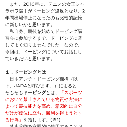
　また、2016年に、テニスの女王シャ
ラポワ選手がドーピング違反となり、2
年間出場停止になったのも比較的記憶
に新しいかと思います。
　私自身、競技を始めてドーピング講
習会に参加するまで、ドーピングに関
してよく知りませんでした。なので、
今回は、ドーピングについてお話しし
ていきたいと思います。
１．ドーピングとは
　日本アンチ・ドーピング機構（以
下、JADAと呼びます。）によると、
そもそも
ドーピング
とは、
「スポーツ
において禁止されている物質や方法に
よって競技能力を高め、意図的に自分
だけが優位に立ち、勝利を得ようとす
る行為」
を指します。(※1)
　禁止薬物を意図的に使用することだ