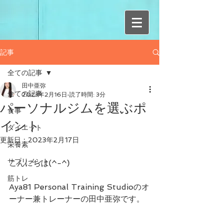
記事
全ての記事
田中亜弥
全ての記事
2023年2月16日
読了時間: 3分
パーソナルジムを選ぶポ
食事
イント
ダイエット
更新日：
2023年2月17日
栄養素
サプリメント
こんにちは(^-^)
筋トレ
Aya81 Personal Training Studioのオ
ーナー兼トレーナーの田中亜弥です。