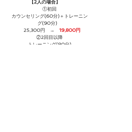
【2人の場合】​
　①初回
　カウンセリング(60分)＋トレーニン
グ(90分)
　　25,300円　→　
19,800円
　②2回目以降
　トレーニング(90分)
　　19,800円　→　
16,500円
【オプション】
　パーソナルストレッチ(30分)3,300
円
←
大好評！
　　トレーニング後にトレーナーによ
るストレッチやもみほぐしを行い、血
行を促進し疲労回復を高めます。
□上記料金は
税込価格
です。​
​□初回カウンセリング時に、ご希望に応
じて
カロリー計算等の詳しい食事や栄