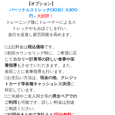
【オプション】
　パーソナルストレッチ(30分)  3,300
円
←
大好評！
トレーニング後にトレーナーによるス
トレッチやもみほぐしを行い、
血行を促進し疲労回復を高めます。
□上記料金は
税込価格
です。​
​□初回カウンセリング時に、ご希望に応
じて
カロリー計算等の詳しい食事や栄
養指導
もさせていただきます。また、​
各回ごとに食事指導も行います。
​□お支払い方法は、
現金の他、クレジッ
トカード等各種キャッシュレス決済
に
対応しています。
□ご夫婦やご友人同士等の
男女ペアでの
ご利用
も可能です。詳しい料金は別途
ご相談ください。
□
10回分まとめて支払うと
1回分無料
に