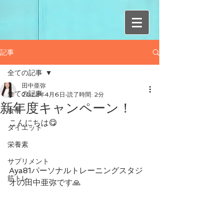
記事
全ての記事
田中亜弥
全ての記事
2022年4月6日
読了時間: 2分
新年度キャンペーン！
食事
こんにちは😋
ダイエット
栄養素
サプリメント
Aya81パーソナルトレーニングスタジ
筋トレ
オの田中亜弥です🙏