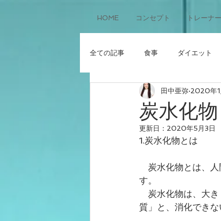
HOME
コンセプト
トレーナ
全ての記事
食事
ダイエット
田中亜弥
2020年
炭水化物
更新日：
2020年5月3日
1.炭水化物とは
　炭水化物とは、人
す。
　炭水化物は、大き
質」と、消化できな