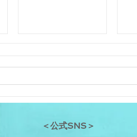
脂肪酸とは③〜コレステロー
ル〜
前回の「脂肪酸とは②〜必須脂肪
酸〜」の中で、必須脂肪酸の過不
足にコレステロールが影響を受け
ることを少しお話ししました。今
脂肪
回は、そもそも「コレステロール
とは何か？」についてお話しして
いきたいと思います。 １．コレ
ステロールとは...
​＜公式SNS＞