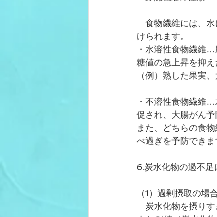
　食物繊維には、水
けられます。
・水溶性食物繊維…
糖値の急上昇を抑え
（例）熟した果実、
・不溶性食物繊維…
促され、大腸がん予
また、どちらの食物
べ過ぎを予防できま
6.炭水化物の過不
（1）過剰摂取の場
　炭水化物を摂りす