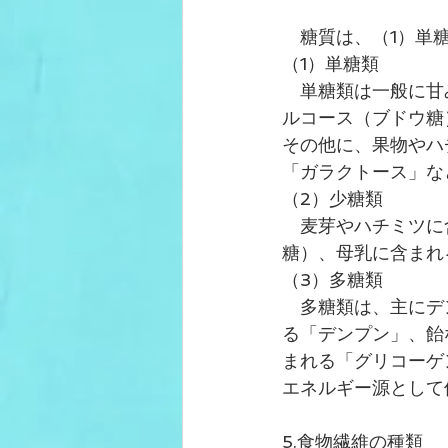
　糖質は、（1）単
（1）単糖類
　単糖類は一般に甘
ルコース（ブドウ糖
その他に、果物やハ
「ガラクトース」な
（2）少糖類
　麦芽やハチミツに
糖）、母乳に含まれ
（3）多糖類
　多糖類は、主にデ
る「デンプン」、飴
まれる「グリコーゲ
エネルギー源として
5.食物繊維の種類