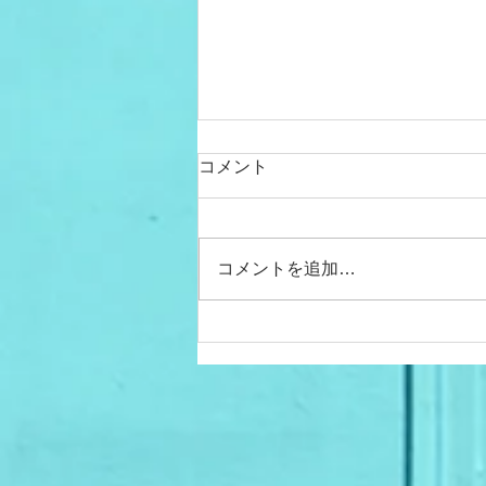
脂肪酸とは④〜トランス脂肪
コメント
酸〜
脂肪酸の第４弾は、トランス脂肪
酸についてです。 健康への悪影
コメントを追加…
響を理由に、アメリカでは、
2013年にトランス脂肪酸の使用
を全面的に禁止する方針を固めま
した。世界保健機構（WHO）も
2023年までに加工食品を製造す
るときにできるトランス脂肪酸を
減らすよう呼びかけています。し
かし...