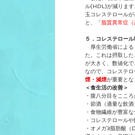
ル(HDL)が減ります
玉コレステロールが
と、「
脂質異常症（
５．コレステロール
厚生労働省による
た。これは摂取した
が大きく、数値化で
なので、コレステロ
煙・減煙
が重要とな
＜食生活の改善＞
・腹八分目をこころ
・節酒（適量な飲酒
・食物繊維が豊富な
・
コレステロールや
・オメガ3脂肪酸（