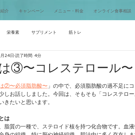
ー紹介
キャンペーン
メニュー・料金
オンライン食事相談
栄養素
サプリメント
筋トレ
4月24日
読了時間: 4分
は③〜コレステロール〜
は②〜必須脂肪酸〜
」の中で、必須脂肪酸の過不足にコ
少しお話ししました。今回は、そもそも「コレステロー
いきたいと思います。
とは
、
脂質の一種で、ステロイド核を持つ化合物です。血液
全身の組織、特に脳や神経組織、胆汁中に多く存在しま