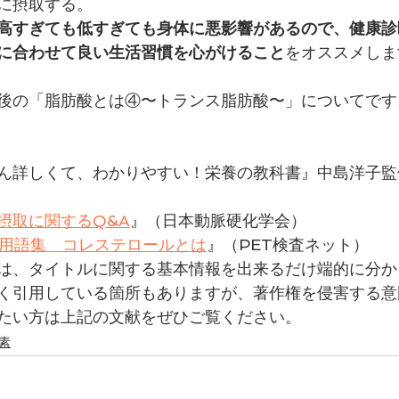
に摂取する。
高すぎても低すぎても身体に悪影響があるので、健康診
に合わせて良い生活習慣を心がけること
をオススメしま
後の「脂肪酸とは④〜トランス脂肪酸〜」についてです
ん詳しくて、わかりやすい！栄養の教科書』中島洋子監
摂取に関するQ&A
』
（日本動脈硬化学会）
の用語集　コレステロールとは
』（PET検査ネット）
は、タイトルに関する基本情報を出来るだけ端的に分か
く引用している箇所もありますが、著作権を侵害する意
たい方は上記の文献をぜひご覧ください。
素