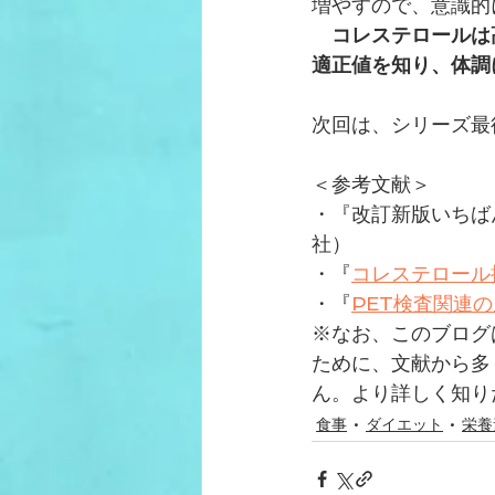
増やすので、意識的
コレステロールは
適正値を知り、体調
次回は、シリーズ最
＜参考文献＞
・『改訂新版いちば
社）
・『
コレステロール
・『
PET検査関連
※なお、このブログ
ために、文献から多
ん。より詳しく知り
食事
ダイエット
栄養