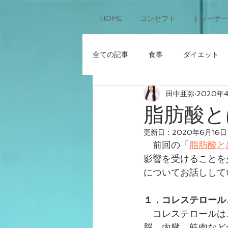
HOME
コンセプト
トレーナ
全ての記事
食事
ダイエット
田中亜弥
2020年
脂肪酸と
更新日：
2020年6月16日
　前回の「
脂肪酸と
影響を受けることを
についてお話しして
１．コレステロール
コレステロールは
脳、内臓、筋肉など