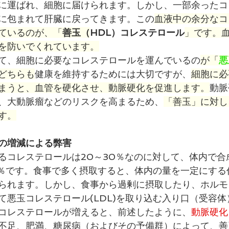
に運ばれ、細胞に届けられます。しかし、一部余ったコ
に包まれて肝臓に戻ってきます。この
血液中の余分なコ
ているのが、「
善玉（
HDL）コレステロール
」です。
を防いでくれています。
て、細胞に必要なコレステロールを運んでいるの
が「
悪
どちらも
健康を維持するためには大切ですが、
細胞に必
まうと、血管を硬化させ、動脈硬化を促進します。
動脈
、
大動脈瘤
などのリスクを高まるため、
「善玉」に対し
す。
の増減による弊害
るコレステロールは20～30％なのに対して、体内で合
％です。
食事で多く摂取すると、体内の量を一定にする
られます。しかし、食事から過剰に摂取したり、
ホルモ
て
悪玉コレステロール(LDL)
を取り込む入り口（受容体
コレステロール
が増えると、前述したように、
動脈硬化
不足、肥満、糖尿病（およびその予備群）によって、
善