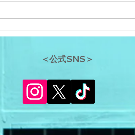
酸についてです。 健康への悪影
響を理由に、アメリカでは、
2013年にトランス脂肪酸の使用
脂肪
を全面的に禁止する方針を固めま
した。世界保健機構（WHO）も
2023年までに加工食品を製造す
るときにできるトランス脂肪酸を
減らすよう呼びかけています。し
​＜公式SNS＞
かし...