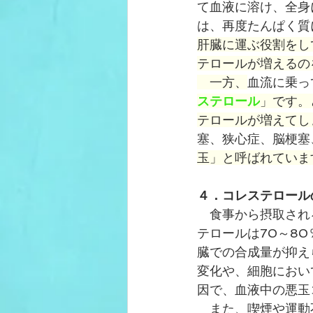
て血液に溶け、
全身
は、再度たんぱく質
肝臓に運ぶ役割をし
テロールが増えるの
　一方、
血流に乗っ
ステロール
」です。
テロールが増えてし
塞
、
狭心症
、
脳梗塞
玉」と呼ばれていま
４．コレステロール
　食事から摂取され
テロールは70～80
臓での合成量が抑え
変化や、細胞におい
因で、血液中の
悪玉
　また、喫煙や運動