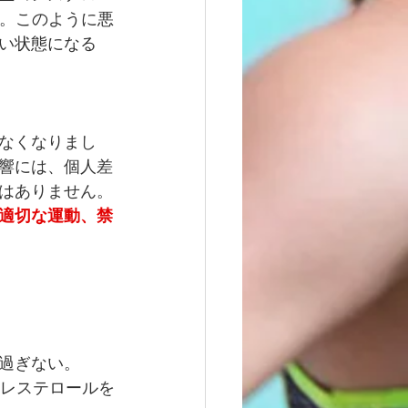
。
このように
悪
い状態になる
なくなりまし
響には、個人差
はありません。
適切な運動、禁
過ぎない。
コレステロールを